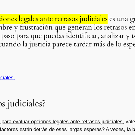
iones legales ante retrasos judiciales
es una g
bre y frustración que generan los retrasos en 
paso para que puedas identificar, analizar y
 cuando la justicia parece tardar más de lo esp
ciales,
s judiciales?
 para evaluar opciones legales ante retrasos judiciales
, val
actores están detrás de esas largas esperas? A veces, la b