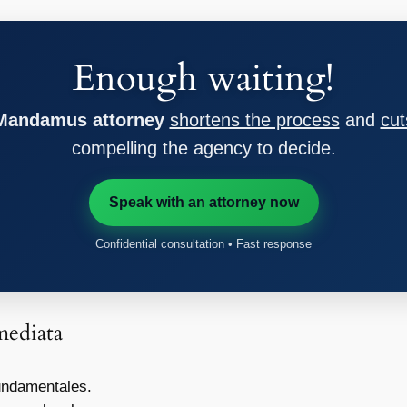
Enough waiting!
 Mandamus attorney
shortens the process
and
cut
compelling the agency to decide.
Speak with an attorney now
Confidential consultation • Fast response
mediata
undamentales.