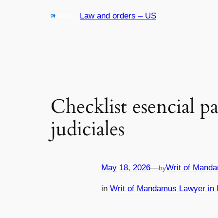
Skip
Law and orders – US
to
content
Checklist esencial pa
judiciales
May 18, 2026
—
Writ of Manda
by
in
Writ of Mandamus Lawyer in 