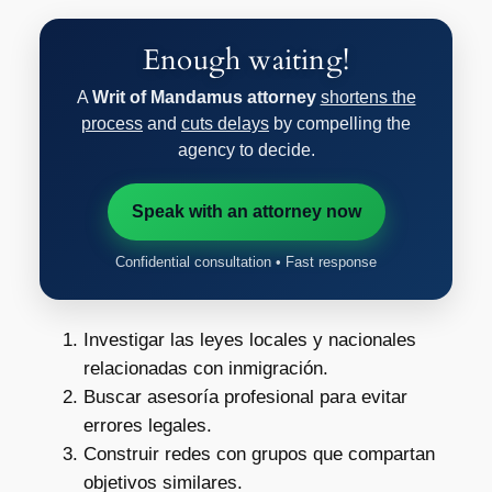
Enough waiting!
A
Writ of Mandamus attorney
shortens the
process
and
cuts delays
by compelling the
agency to decide.
Speak with an attorney now
Confidential consultation • Fast response
Investigar las leyes locales y nacionales
relacionadas con inmigración.
Buscar asesoría profesional para evitar
errores legales.
Construir redes con grupos que compartan
objetivos similares.