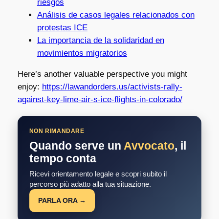
riesgos
Análisis de casos legales relacionados con
protestas ICE
La importancia de la solidaridad en
movimientos migratorios
Here’s another valuable perspective you might
enjoy:
https://lawandorders.us/activists-rally-
against-key-lime-air-s-ice-flights-in-colorado/
NON RIMANDARE
Quando serve un
Avvocato
, il
tempo conta
Ricevi orientamento legale e scopri subito il
percorso più adatto alla tua situazione.
PARLA ORA →