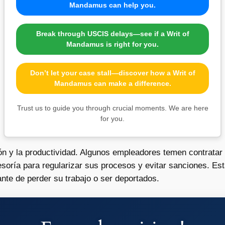
Mandamus can help you.
Break through USCIS delays—see if a Writ of
Mandamus is right for you.
Don’t let your case stall—discover how a Writ of
Mandamus can make a difference.
Trust us to guide you through crucial moments. We are here
for you.
ión y la productividad. Algunos empleadores temen contrata
soría para regularizar sus procesos y evitar sanciones. Est
nte de perder su trabajo o ser deportados.