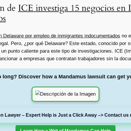
ón de
ICE investiga 15 negocios en
os
en Delaware por empleo de inmigrantes indocumentados
no e
 ilegal. Pero, ¿por qué Delaware? Este estado, conocido por
 un punto caliente para este tipo de investigaciones. ICE 
 sancionar a empresas que contratan trabajadores sin la do
o long? Discover how a Mandamus lawsuit can get y
on Lawyer – Expert Help is Just a Click Away –> Contact us 
Learn How a Writ of Mandamus Can Help