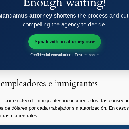
Enough waiting!
 Mandamus attorney
shortens the process
and
cut
compelling the agency to decide.
Speak with an attorney now
Confidential consultation • Fast response
 empleadores e inmigrantes
re por empleo de inmigrantes indocumentados
, las consecu
s de dólares por cada trabajador sin autorización. En casos
encias comerciales.