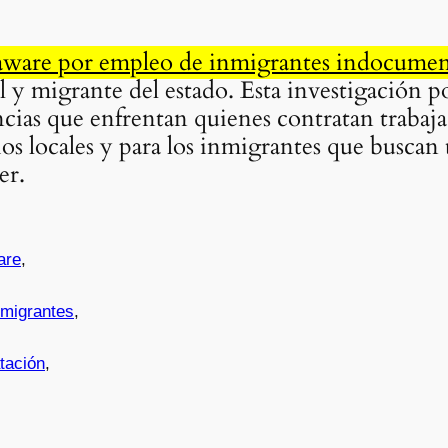
laware por empleo de inmigrantes indocume
y migrante del estado. Esta investigación po
ncias que enfrentan quienes contratan trabaj
ios locales y para los inmigrantes que busca
er.
are
,
nmigrantes
,
tación
,