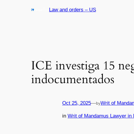
Skip
Law and orders – US
to
content
ICE investiga 15 ne
indocumentados
Oct 25, 2025
—
Writ of Manda
by
in
Writ of Mandamus Lawyer in 