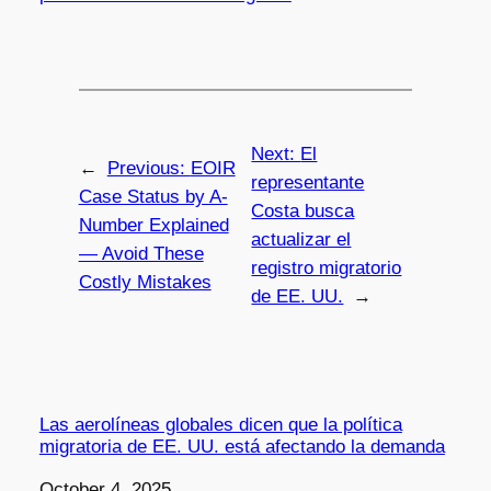
Next:
El
←
Previous:
EOIR
representante
Case Status by A-
Costa busca
Number Explained
actualizar el
— Avoid These
registro migratorio
Costly Mistakes
de EE. UU.
→
Las aerolíneas globales dicen que la política
migratoria de EE. UU. está afectando la demanda
Date
October 4, 2025