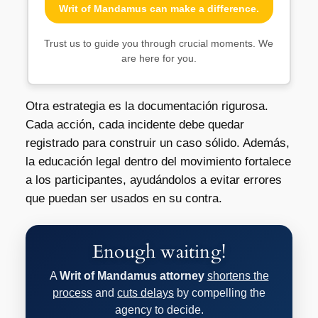
Writ of Mandamus can make a difference.
Trust us to guide you through crucial moments. We
are here for you.
Otra estrategia es la documentación rigurosa.
Cada acción, cada incidente debe quedar
registrado para construir un caso sólido. Además,
la educación legal dentro del movimiento fortalece
a los participantes, ayudándolos a evitar errores
que puedan ser usados en su contra.
Enough waiting!
A
Writ of Mandamus attorney
shortens the
process
and
cuts delays
by compelling the
agency to decide.