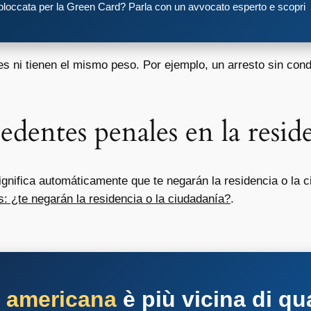
 bloccata per la Green Card? Parla con un avvocato esperto e scopri
les ni tienen el mismo peso. Por ejemplo, un arresto sin co
edentes penales en la resid
gnifica automáticamente que te negarán la residencia o la c
 ¿te negarán la residencia o la ciudadanía?
.
a americana
è più vicina di qu