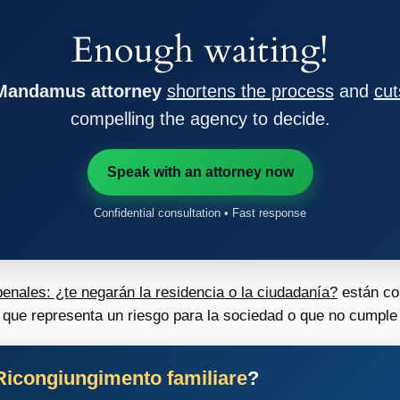
Enough waiting!
 Mandamus attorney
shortens the process
and
cut
compelling the agency to decide.
Speak with an attorney now
Confidential consultation • Fast response
nales: ¿te negarán la residencia o la ciudadanía?
están co
ue representa un riesgo para la sociedad o que no cumple c
Ricongiungimento familiare
?