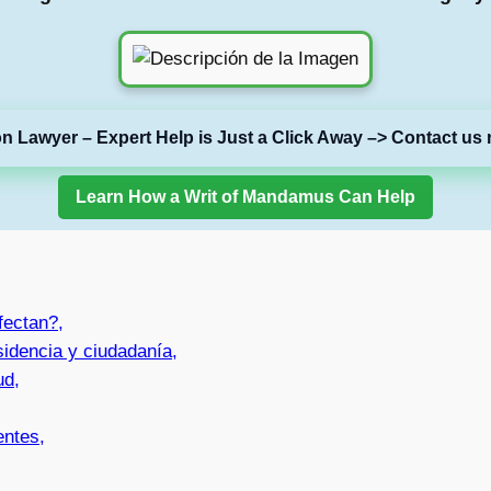
on Lawyer – Expert Help is Just a Click Away –> Contact us 
Learn How a Writ of Mandamus Can Help
fectan?,
sidencia y ciudadanía,
ud,
entes,