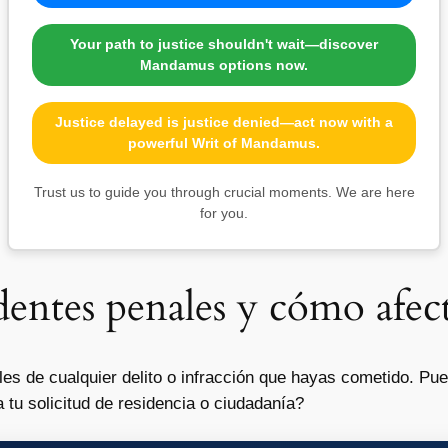
Your path to justice shouldn't wait—discover
Mandamus options now.
Justice delayed is justice denied—act now with a
powerful Writ of Mandamus.
Trust us to guide you through crucial moments. We are here
for you.
dentes penales y cómo afec
les de cualquier delito o infracción que hayas cometido. P
 tu solicitud de residencia o ciudadanía?