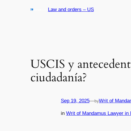
Skip
Law and orders – US
to
content
USCIS y antecedente
ciudadanía?
Sep 19, 2025
—
Writ of Manda
by
in
Writ of Mandamus Lawyer in 