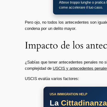
Attese troppo lunghe o pratica
come accelerare il tuo caso.
Pero ojo, no todos los antecedentes son igua
condena por un delito mayor.
Impacto de los antec
¿Sabías que tener antecedentes penales no si
complejidad de
USCIS y antecedentes penales:
USCIS evalúa varios factores:
USA IMMIGRATION HELP
La
Cittadinanz