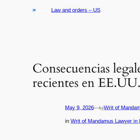
Skip
Law and orders – US
to
content
Consecuencias legales
recientes en EE.UU
May 9, 2026
—
Writ of Mandam
by
in
Writ of Mandamus Lawyer in 